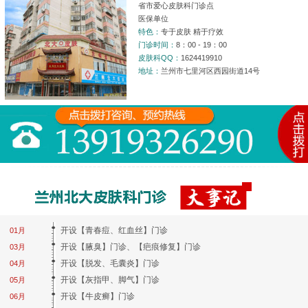
省市爱心皮肤科门诊点
医保单位
特色：
专于皮肤 精于疗效
门诊时间：
8：00 - 19：00
皮肤科QQ：
1624419910
地址：
兰州市七里河区西园街道14号
开设【青春痘、红血丝】门诊
01月
开设【腋臭】门诊、【疤痕修复】门诊
03月
开设【脱发、毛囊炎】门诊
04月
开设【灰指甲、脚气】门诊
05月
开设【牛皮癣】门诊
06月