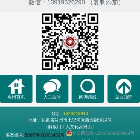
微信：13919326290 （复制添加）
返回首页
人工挂号
问询路线
返回顶部
QQ：
1624419910
地址：甘肃省兰州市七里河区西园街道14号
（解放门工人文化宫对面）
甘公网安备 62010302000464号
备案编号:
陇ICP备16003452号