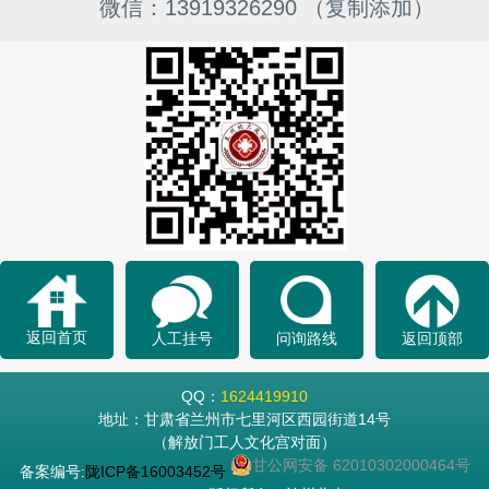
微信：13919326290 （复制添加）
返回首页
人工挂号
问询路线
返回顶部
QQ：
1624419910
地址：甘肃省兰州市七里河区西园街道14号
（解放门工人文化宫对面）
甘公网安备 62010302000464号
备案编号:
陇ICP备16003452号