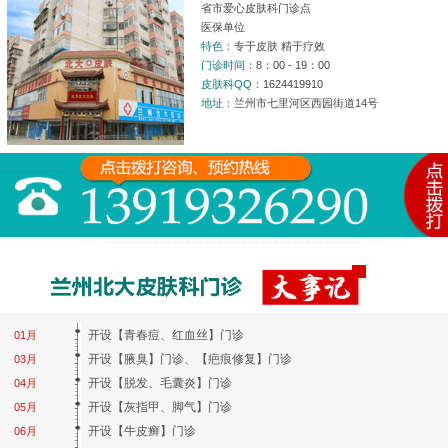
省市爱心皮肤科门诊点
医保单位
特色：
专于皮肤 精于疗效
门诊时间：
8：00 - 19：00
皮肤科QQ：
1624419910
地址：
兰州市七里河区西园街道14号
开设【青春痘、红血丝】门诊
01月
开设【腋臭】门诊、【疤痕修复】门诊
03月
开设【脱发、毛囊炎】门诊
04月
开设【灰指甲、脚气】门诊
05月
开设【牛皮癣】门诊
06月