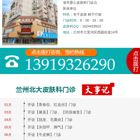
省市爱心皮肤科门诊点
医保单位
特色：
专于皮肤 精于疗效
门诊时间：
8：00 - 19：00
皮肤科QQ：
1624419910
地址：
兰州市七里河区西园街道14号
开设【青春痘、红血丝】门诊
01月
开设【腋臭】门诊、【疤痕修复】门诊
03月
开设【脱发、毛囊炎】门诊
04月
开设【灰指甲、脚气】门诊
05月
开设【牛皮癣】门诊
06月