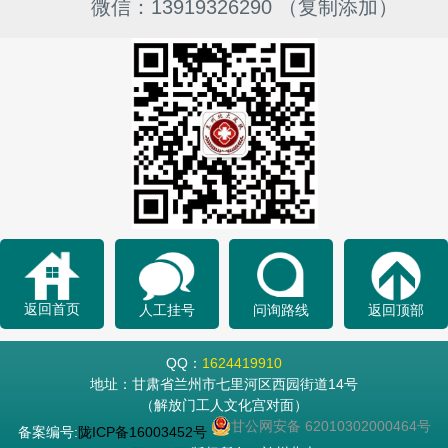
微信：13919326290 （复制添加）
返回首页
人工挂号
问询路线
返回顶部
QQ：
1624419910
地址：甘肃省兰州市七里河区西园街道14号
（解放门工人文化宫对面）
甘公网安备 62010302000464号
备案编号:
陇ICP备16003452号