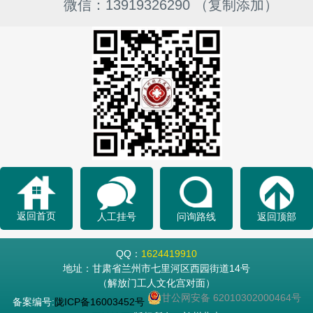
微信：13919326290 （复制添加）
返回首页
人工挂号
问询路线
返回顶部
QQ：
1624419910
地址：甘肃省兰州市七里河区西园街道14号
（解放门工人文化宫对面）
甘公网安备 62010302000464号
备案编号:
陇ICP备16003452号