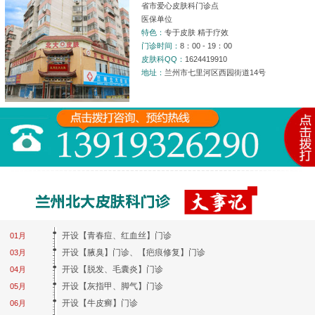
省市爱心皮肤科门诊点
医保单位
特色：
专于皮肤 精于疗效
门诊时间：
8：00 - 19：00
皮肤科QQ：
1624419910
地址：
兰州市七里河区西园街道14号
开设【青春痘、红血丝】门诊
01月
开设【腋臭】门诊、【疤痕修复】门诊
03月
开设【脱发、毛囊炎】门诊
04月
开设【灰指甲、脚气】门诊
05月
开设【牛皮癣】门诊
06月