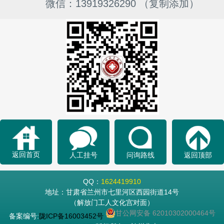
微信：13919326290 （复制添加）
返回首页
人工挂号
问询路线
返回顶部
QQ：
1624419910
地址：甘肃省兰州市七里河区西园街道14号
（解放门工人文化宫对面）
甘公网安备 62010302000464号
备案编号:
陇ICP备16003452号