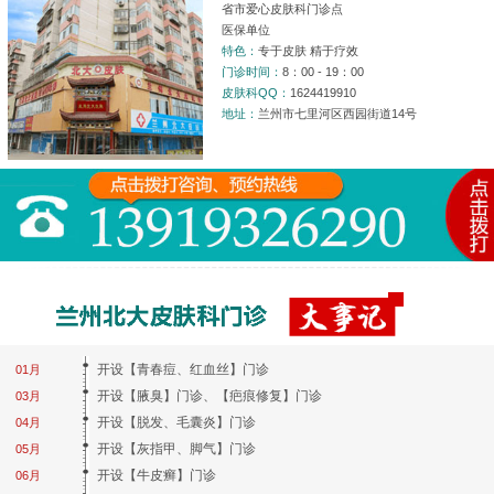
省市爱心皮肤科门诊点
医保单位
特色：
专于皮肤 精于疗效
门诊时间：
8：00 - 19：00
皮肤科QQ：
1624419910
地址：
兰州市七里河区西园街道14号
开设【青春痘、红血丝】门诊
01月
开设【腋臭】门诊、【疤痕修复】门诊
03月
开设【脱发、毛囊炎】门诊
04月
开设【灰指甲、脚气】门诊
05月
开设【牛皮癣】门诊
06月