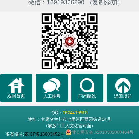
微信：13919326290 （复制添加）
返回首页
人工挂号
问询路线
返回顶部
QQ：
1624419910
地址：甘肃省兰州市七里河区西园街道14号
（解放门工人文化宫对面）
甘公网安备 62010302000464号
备案编号:
陇ICP备16003452号