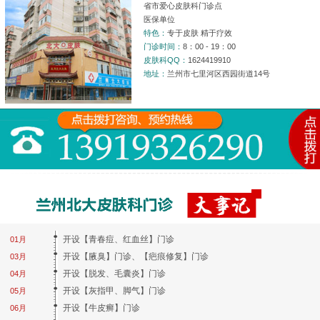
省市爱心皮肤科门诊点
医保单位
特色：
专于皮肤 精于疗效
门诊时间：
8：00 - 19：00
皮肤科QQ：
1624419910
地址：
兰州市七里河区西园街道14号
开设【青春痘、红血丝】门诊
01月
开设【腋臭】门诊、【疤痕修复】门诊
03月
开设【脱发、毛囊炎】门诊
04月
开设【灰指甲、脚气】门诊
05月
开设【牛皮癣】门诊
06月