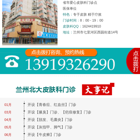
省市爱心皮肤科门诊点
医保单位
特色：
专于皮肤 精于疗效
门诊时间：
8：00 - 19：00
皮肤科QQ：
1624419910
地址：
兰州市七里河区西园街道14号
开设【青春痘、红血丝】门诊
01月
开设【腋臭】门诊、【疤痕修复】门诊
03月
开设【脱发、毛囊炎】门诊
04月
开设【灰指甲、脚气】门诊
05月
开设【牛皮癣】门诊
06月