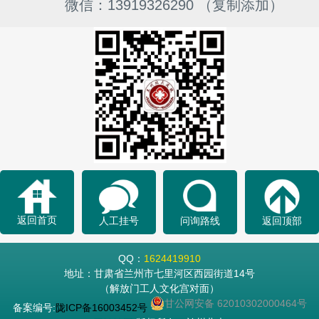
微信：13919326290 （复制添加）
返回首页
人工挂号
问询路线
返回顶部
QQ：
1624419910
地址：甘肃省兰州市七里河区西园街道14号
（解放门工人文化宫对面）
甘公网安备 62010302000464号
备案编号:
陇ICP备16003452号