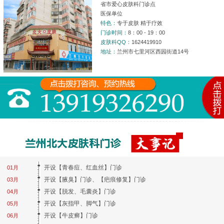
省市爱心皮肤科门诊点
医保单位
特色：
专于皮肤 精于疗效
门诊时间：
8：00 - 19：00
皮肤科QQ：
1624419910
地址：
兰州市七里河区西园街道14号
开设【青春痘、红血丝】门诊
01月
开设【腋臭】门诊、【疤痕修复】门诊
03月
开设【脱发、毛囊炎】门诊
04月
开设【灰指甲、脚气】门诊
05月
开设【牛皮癣】门诊
06月