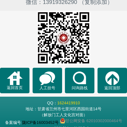
微信：13919326290 （复制添加）
返回首页
人工挂号
问询路线
返回顶部
QQ：
1624419910
地址：甘肃省兰州市七里河区西园街道14号
（解放门工人文化宫对面）
甘公网安备 62010302000464号
备案编号:
陇ICP备16003452号