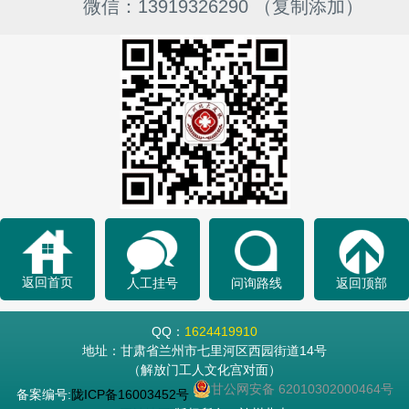
微信：13919326290 （复制添加）
返回首页
人工挂号
问询路线
返回顶部
QQ：
1624419910
地址：甘肃省兰州市七里河区西园街道14号
（解放门工人文化宫对面）
甘公网安备 62010302000464号
备案编号:
陇ICP备16003452号