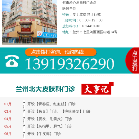
省市爱心皮肤科门诊点
医保单位
特色：
专于皮肤 精于疗效
门诊时间：
8：00 - 19：00
皮肤科QQ：
1624419910
地址：
兰州市七里河区西园街道14号
开设【青春痘、红血丝】门诊
01月
开设【腋臭】门诊、【疤痕修复】门诊
03月
开设【脱发、毛囊炎】门诊
04月
开设【灰指甲、脚气】门诊
05月
开设【牛皮癣】门诊
06月