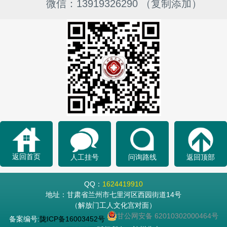
微信：13919326290 （复制添加）
返回首页
人工挂号
问询路线
返回顶部
QQ：
1624419910
地址：甘肃省兰州市七里河区西园街道14号
（解放门工人文化宫对面）
甘公网安备 62010302000464号
备案编号:
陇ICP备16003452号