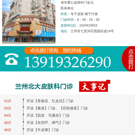
省市爱心皮肤科门诊点
医保单位
特色：
专于皮肤 精于疗效
门诊时间：
8：00 - 19：00
皮肤科QQ：
1624419910
地址：
兰州市七里河区西园街道14号
开设【青春痘、红血丝】门诊
01月
开设【腋臭】门诊、【疤痕修复】门诊
03月
开设【脱发、毛囊炎】门诊
04月
开设【灰指甲、脚气】门诊
05月
开设【牛皮癣】门诊
06月