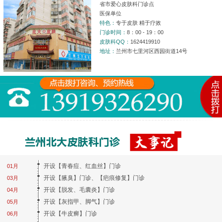
省市爱心皮肤科门诊点
医保单位
特色：
专于皮肤 精于疗效
门诊时间：
8：00 - 19：00
皮肤科QQ：
1624419910
地址：
兰州市七里河区西园街道14号
开设【青春痘、红血丝】门诊
01月
开设【腋臭】门诊、【疤痕修复】门诊
03月
开设【脱发、毛囊炎】门诊
04月
开设【灰指甲、脚气】门诊
05月
开设【牛皮癣】门诊
06月