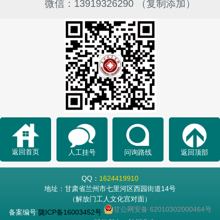
微信：13919326290 （复制添加）
返回首页
人工挂号
问询路线
返回顶部
QQ：
1624419910
地址：甘肃省兰州市七里河区西园街道14号
（解放门工人文化宫对面）
甘公网安备 62010302000464号
备案编号:
陇ICP备16003452号