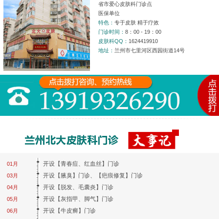
省市爱心皮肤科门诊点
医保单位
特色：
专于皮肤 精于疗效
门诊时间：
8：00 - 19：00
皮肤科QQ：
1624419910
地址：
兰州市七里河区西园街道14号
开设【青春痘、红血丝】门诊
01月
开设【腋臭】门诊、【疤痕修复】门诊
03月
开设【脱发、毛囊炎】门诊
04月
开设【灰指甲、脚气】门诊
05月
开设【牛皮癣】门诊
06月