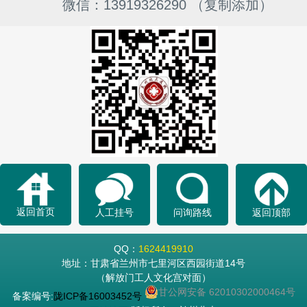
微信：13919326290 （复制添加）
返回首页
人工挂号
问询路线
返回顶部
QQ：
1624419910
地址：甘肃省兰州市七里河区西园街道14号
（解放门工人文化宫对面）
甘公网安备 62010302000464号
备案编号:
陇ICP备16003452号