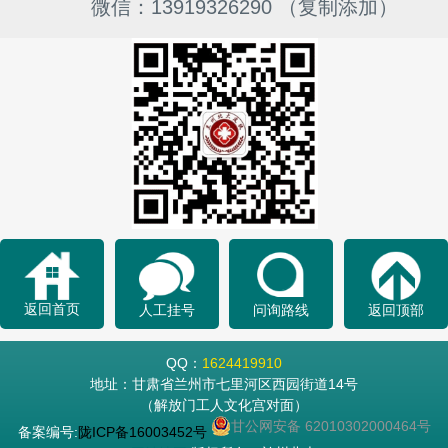
微信：13919326290 （复制添加）
返回首页
人工挂号
问询路线
返回顶部
QQ：
1624419910
地址：甘肃省兰州市七里河区西园街道14号
（解放门工人文化宫对面）
甘公网安备 62010302000464号
备案编号:
陇ICP备16003452号