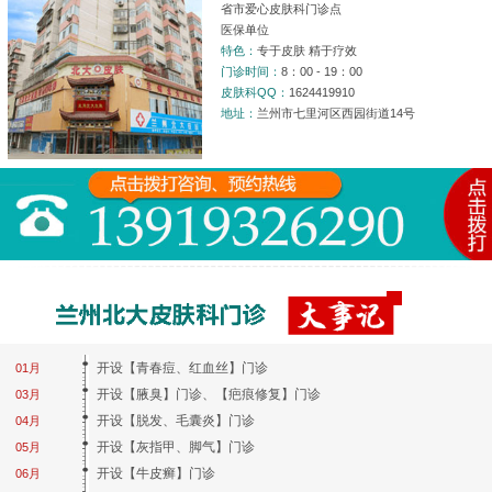
省市爱心皮肤科门诊点
医保单位
特色：
专于皮肤 精于疗效
门诊时间：
8：00 - 19：00
皮肤科QQ：
1624419910
地址：
兰州市七里河区西园街道14号
开设【青春痘、红血丝】门诊
01月
开设【腋臭】门诊、【疤痕修复】门诊
03月
开设【脱发、毛囊炎】门诊
04月
开设【灰指甲、脚气】门诊
05月
开设【牛皮癣】门诊
06月